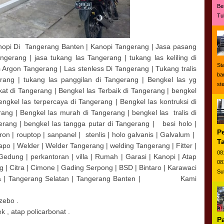
Be
Tu
anopi Di Tangerang Banten | Kanopi Tangerang | Jasa pasang
gerang | jasa tukang las Tangerang | tukang las keliling di
St
as Argon Tangerang | Las stenless Di Tangerang | Tukang tralis
ban
rang | tukang las panggilan di Tangerang | Bengkel las yg
ste
kat di Tangerang | Bengkel las Terbaik di Tangerang | bengkel
gkel las terpercaya di Tangerang | Bengkel las kontruksi di
ang | Bengkel las murah di Tangerang | bengkel las tralis di
erang | bengkel las tangga putar di Tangerang | besi holo |
P
ron | rouptop | sanpanel | stenlis | holo galvanis | Galvalum |
T
trapo | Welder | Welder Tangerang | welding Tangerang | Fitter |
08
 | Gedung | perkantoran | villa | Rumah | Garasi | Kanopi | Atap
08
rug | Citra | Cimone | Gading Serpong | BSD | Bintaro | Karawaci
Su
 kota | Tangerang Selatan | Tangerang Banten | Kami
zebo .
k , atap policarbonat .
P