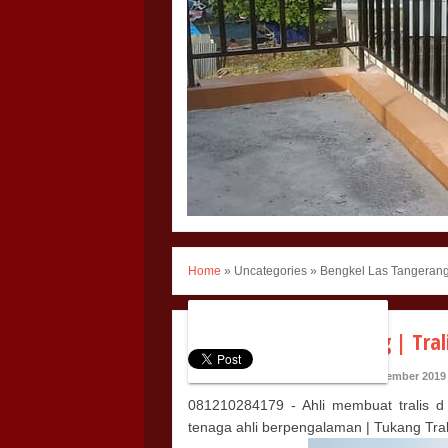
Home
»
Uncategories
»
Bengkel Las Tangerang 
Bengkel Las Tangerang | Tral
CITRALAS.COM
Rabu, 25 September 2019
081210284179 - Ahli membuat tralis d
tenaga ahli berpengalaman | Tukang Tral