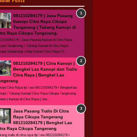
pular Posts
081210284179 | Jasa Pasang
Kanopi Citra Raya Cikupa
Tangerang | Tukang Kanopi di
itra Raya Cikupa Tangerang.
1210284179 | Jasa Pasang Kanopi di Citra Raya
kupa Tangerang | Tukang Kanopi di Citra Raya
kupa Tangerang | Atap Garasi Citra Raya Ci...
081210284179 | Citra Kanopi |
Bengkel Las Kanopi dan Tralis
Citra Raya | Bengkel Las
angerang
nopi Citra Raya tlp / wa 081210284179 • Bengkel las
nopi | Tukang Kanopi Citra Raya Cikupa Tangerang
nten | Kanopi di Citra Raya | Jas...
Jasa Pasang Tralis Di Citra
Raya Cikupa Tangerang
081210284179 | Bengkel Las
itra Raya Cikupa Tangerang
kang tralis di citra raya tlp / wa 081210284179 •