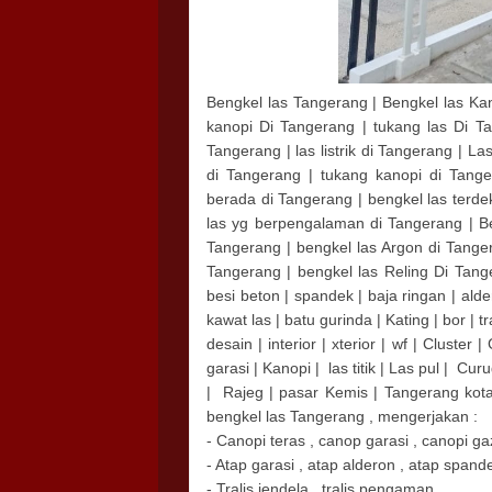
Bengkel las Tangerang | Bengkel las K
kanopi Di Tangerang | tukang las Di Tan
Tangerang | las listrik di Tangerang | L
di Tangerang | tukang kanopi di Tange
berada di Tangerang | bengkel las terde
las yg berpengalaman di Tangerang | Ben
Tangerang | bengkel las Argon di Tanger
Tangerang | bengkel las Reling Di Tang
besi beton | spandek | baja ringan | alde
kawat las | batu gurinda | Kating | bor | 
desain | interior | xterior | wf | Cluster
garasi | Kanopi | las titik | Las pul | Cu
| Rajeg | pasar Kemis | Tangerang
bengkel las Tangerang , mengerjakan :
- Canopi teras , canop garasi , canopi ga
- Atap garasi , atap alderon , atap spande
- Tralis jendela , tralis pengaman .