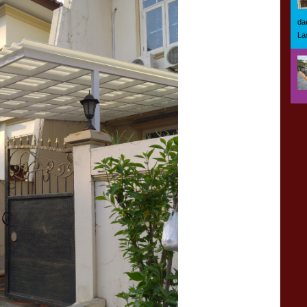
da
La