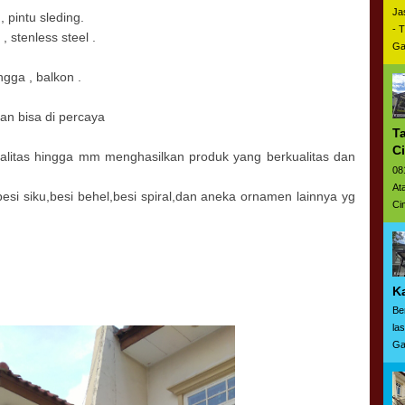
Ja
 , pintu sleding.
- 
, stenless steel .
Ga
ngga , balkon .
n bisa di percaya
T
C
itas hingga mm menghasilkan produk yang berkualitas dan
08
At
si siku,besi behel,besi spiral,dan aneka ornamen lainnya yg
Ci
K
Be
la
Ga