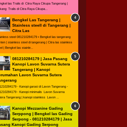
ngkel las Tralis di Citra Raya Cikupa Tangerang |
kang Tralis di Citra Raya Cikupa...
Bengkel Las Tangerang |
Stainless steell di Tangerang |
Citra Las
ainless steel 081210284179 • Bengkel las tangerang
ten | stainless steel di tangerang | Citra las stainless
el | Bengkel las stainle...
081210284179 | Jasa Pasang
Kanopi Lavon Suvarna Sutera
Tangerang | Kanopi
erumahan Lavon Suvarna Sutera
angerang
1210284179 - Kanopi garasi di Lavon Tangerang -
1210284179 - Kanopi minimalis Lavon Suvarna
tera Tangerang | kanopi stainless Lavon ...
Kanopi Mezzanine Gading
Serppong | Bengkel las Gading
Serpong - 081210284179 | Jasa
asang Kanopi Gading Serpong