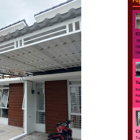
Po
C
08
Ci
Ci
T
Ka
Ka
Ba
C
Tu