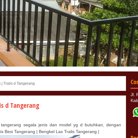
Co
| Tralis d Tangerang
Jl.
Kab
is d Tangerang
Jas
 tangerang segala jenis dan model yg d butuhkan, dengan
is Besi Tangerang | Bengkel Las Tralis Tangerang |