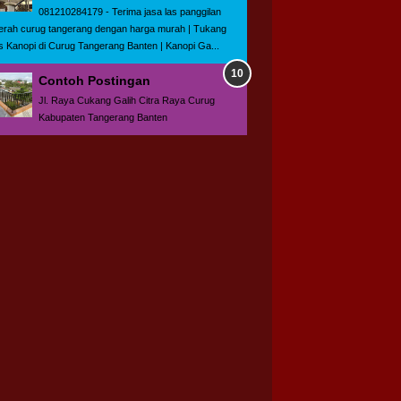
081210284179 - Terima jasa las panggilan
erah curug tangerang dengan harga murah | Tukang
s Kanopi di Curug Tangerang Banten | Kanopi Ga...
Contoh Postingan
Jl. Raya Cukang Galih Citra Raya Curug
Kabupaten Tangerang Banten