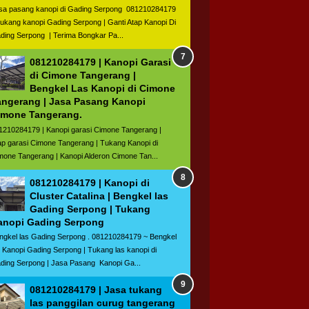
sa pasang kanopi di Gading Serpong 081210284179
Tukang kanopi Gading Serpong | Ganti Atap Kanopi Di
ding Serpong | Terima Bongkar Pa...
081210284179 | Kanopi Garasi
di Cimone Tangerang |
Bengkel Las Kanopi di Cimone
angerang | Jasa Pasang Kanopi
imone Tangerang.
1210284179 | Kanopi garasi Cimone Tangerang |
ap garasi Cimone Tangerang | Tukang Kanopi di
mone Tangerang | Kanopi Alderon Cimone Tan...
081210284179 | Kanopi di
Cluster Catalina | Bengkel las
Gading Serpong | Tukang
anopi Gading Serpong
ngkel las Gading Serpong . 081210284179 ~ Bengkel
s Kanopi Gading Serpong | Tukang las kanopi di
ding Serpong | Jasa Pasang Kanopi Ga...
081210284179 | Jasa tukang
las panggilan curug tangerang